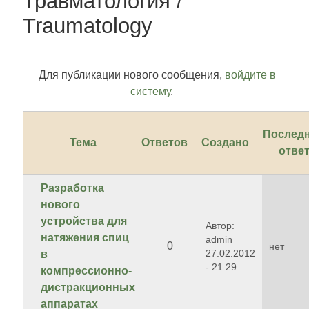
Травматология /
Traumatology
Для публикации нового сообщения,
войдите в
систему
.
Послед
Тема
Ответов
Создано
отве
Разработка
нового
устройства для
Автор:
натяжения спиц
admin
0
нет
27.02.2012
в
- 21:29
компрессионно-
дистракционных
аппаратах