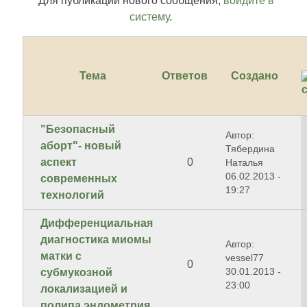
Для публикации нового сообщения,
войдите в
систему
.
Тема
Ответов
Создано
"Безопасный
Автор:
аборт"- новый
Тябердина
аспект
0
Наталья
06.02.2013 -
современных
19:27
технологий
Дифференциальная
диагностика миомы
Автор:
матки с
vessel77
0
30.01.2013 -
субмукозной
23:00
локализацией и
полипа эндометрия.