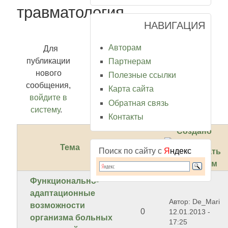
травматология
НАВИГАЦИЯ
Авторам
Для
публикации
Партнерам
нового
Полезные ссылки
сообщения,
Карта сайта
войдите в
Обратная связь
систему
.
Контакты
Создано
Тема
Ответов
Поиск по сайту с
Я
ндекс
Функционально-
адаптационные
Автор: De_Mari
возможности
0
12.01.2013 -
организма больных
17:25