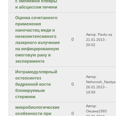
с эмпиемой плевры
и абсцессом печени
Оценка сочетанного
применения
наночастиц меди и
Автор: Pavlu-xa
низкоинтенсивного
0
21.01.2013 -
лазерного излучения
20:02
на инфицированную
ожоговую рану в
эксперименте
Интрамедуллярный
Автор:
остеосинтез
Nehorosh_Nastya
бедренной кости
0
26.01.2013 -
блокируемым
19:59
стержнем
Автор:
микробиологические
Оксана1993
особенности при
0