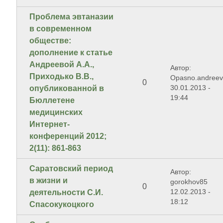
Проблема эвтаназии
в современном
обществе:
дополнение к статье
Андреевой А.А.,
Автор:
Приходько В.В.,
Opasno.andree
0
30.01.2013 -
опубликованной в
19:44
Бюллетене
медицинских
Интернет-
конференций 2012;
2(11): 861-863
Саратовский период
Автор:
в жизни и
gorokhov85
0
12.02.2013 -
деятельности С.И.
18:12
Спасокукоцкого