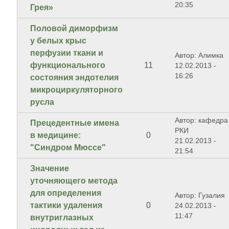
20:35
Грея»
Половой диморфизм
у белых крыс
перфузии ткани и
Автор: Алимка
функционального
11
12.02.2013 -
16:26
состояния эндотелия
микроциркуляторного
русла
Автор: кафедра
Прецедентные имена
РКИ
в медицине:
0
21.02.2013 -
"Синдром Мюссе"
21:54
Значение
уточняющего метода
для определения
Автор: Гузалия
тактики удаления
0
24.02.2013 -
11:47
внутриглазных