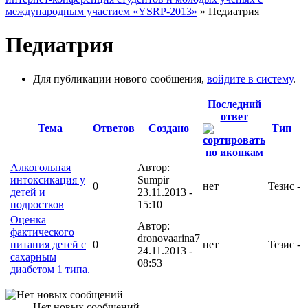
международным участием «YSRP-2013»
» Педиатрия
Педиатрия
Для публикации нового сообщения,
войдите в систему
.
Последний
ответ
Тема
Ответов
Создано
Тип
Алкогольная
Автор:
интоксикация у
Sumpir
0
нет
Тезис
-
детей и
23.11.2013 -
подростков
15:10
Оценка
Автор:
фактического
dronovaarina7
питания детей с
0
нет
Тезис
-
24.11.2013 -
сахарным
08:53
диабетом 1 типа.
Нет новых сообщений