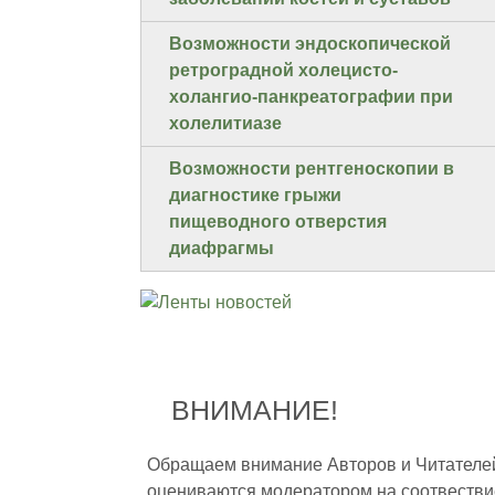
Возможности эндоскопической
ретроградной холецисто‐
холангио‐панкреатографии при
холелитиазе
Возможности рентгеноскопии в
диагностике грыжи
пищеводного отверстия
диафрагмы
ВНИМАНИЕ!
Обращаем внимание Авторов и Читателей,
оцениваются модератором на соотвестви