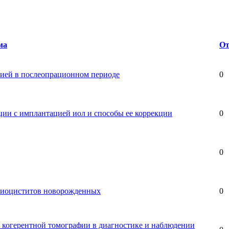
ма
От
ией в послеопрационном периоде
0
ции с имплантацией иол и способы ее коррекции
0
0
криоциститов новорожденных
0
 когерентной томографии в диагностике и наблюдении