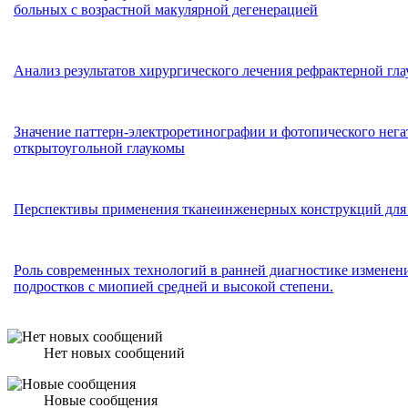
больных с возрастной макулярной дегенерацией
Анализ результатов хирургического лечения рефрактерной гл
Значение паттерн-электроретинографии и фотопического нега
открытоугольной глаукомы
Перспективы применения тканеинженерных конструкций для 
Роль современных технологий в ранней диагностике изменени
подростков с миопией средней и высокой степени.
Нет новых сообщений
Новые сообщения