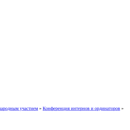
ународным участием
»
Конференция интернов и ординаторов
»