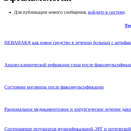
Для публикации нового сообщения,
войдите в систему
.
Те
НЕВАНАК® как новое средство в лечении больных с артифак
Анализ клинической рефракции глаза после факоэмульсифика
Состояние роговицы после факоэмульсификации
Рациональное медикаментозное и хирургическое лечение да
Соотношение результатов мультифокальной-ЭРГ и оптической