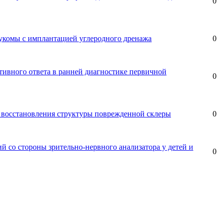
0
аукомы с имплантацией углеродного дренажа
0
тивного ответа в ранней диагностике первичной
0
восстановления структуры поврежденной склеры
0
й со стороны зрительно-нервного анализатора у детей и
0