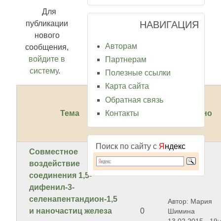
Для
НАВИГАЦИЯ
публикации
нового
Авторам
сообщения,
войдите в
Партнерам
систему
.
Полезные ссылки
Карта сайта
Обратная связь
Контакты
Тема
Ответов
Создано
Поиск по сайту с
Я
ндекс
Совместное
воздействие
соединения 1,5-
дифенил-3-
селенапентандион-1,5
Автор: Мария
и наночастиц железа
0
Шимина