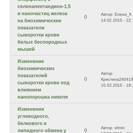
селенапентандион-1,5
и наночастиц железа
Автор: Елена_К
0
14.02.2015 - 22:
на биохимические
показатели
сыворотки крови
белых беспородных
мышей
Изменение
биохимических
Автор:
показателей
0
Кристина24041
сыворотки крови под
15.02.2015 - 18:
влиянием
нанопорошка никеля
Изменения
углеводного,
белкового и
Автор: elmin
липидного обмена у
0