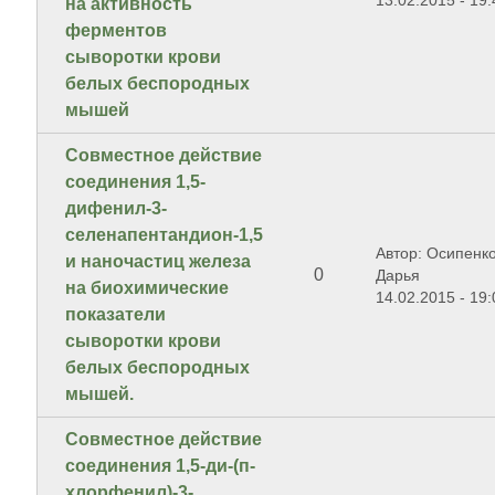
13.02.2015 - 19:
на активность
ферментов
сыворотки крови
белых беспородных
мышей
Совместное действие
соединения 1,5-
дифенил-3-
селенапентандион-1,5
Автор: Осипенк
и наночастиц железа
0
Дарья
на биохимические
14.02.2015 - 19:
показатели
сыворотки крови
белых беспородных
мышей.
Совместное действие
соединения 1,5-ди-(п-
хлорфенил)-3-