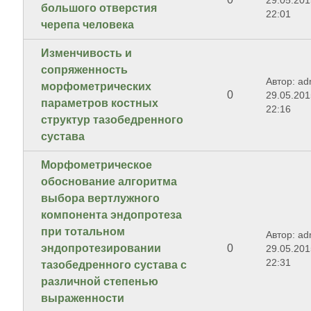
29.05.201
большого отверстия
22:01
черепа человека
Изменчивость и
сопряженность
Автор: ad
морфометрических
0
29.05.201
параметров костных
22:16
структур тазобедренного
сустава
Морфометрическое
обоснование алгоритма
выбора вертлужного
компонента эндопротеза
при тотальном
Автор: ad
эндопротезировании
0
29.05.201
22:31
тазобедренного сустава с
различной степенью
выраженности