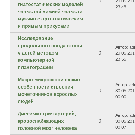
0
29.05.201
гнатостатических моделей
23:48
челюстей нижней челюсти
мужчин с ортогнатическим
и прямым прикусами
Исследование
продольного свода стопы
Автор: ad
у детей методом
0
29.05.201
23:55
компьютерной
плантографии
Макро-микроскопические
Автор: ad
особенности строения
0
30.05.201
мочеточников взрослых
00:00
людей
Диссимметрия артерий,
Автор: ad
кровоснабжающих
0
30.05.201
00:07
головной мозг человека