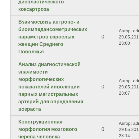
диспластического
коксартроза
Взаимосвязь антропо- и
биоимпедансометричеcких
Автор: ad
параметров взрослых
0
29.05.201
23:00
женщин Среднего
Поволжья
Анализ диагностической
значимости
морфологических
Автор: ad
показателей инволюции
0
29.05.201
23:07
парных магистральных
артерий для определения
возраста
Конструкционная
Автор: ad
морфология мозгового
0
29.05.201
23:14
черепа человека