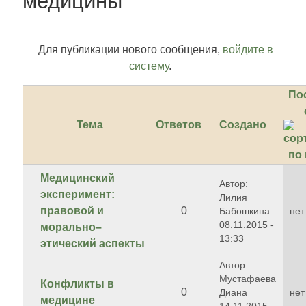
медицины
Для публикации нового сообщения,
войдите в
систему
.
По
Тема
Ответов
Создано
Медицинский
Автор:
эксперимент:
Лилия
правовой и
0
Бабошкина
нет
08.11.2015 -
морально–
13:33
этический аспекты
Автор:
Мустафаева
Конфликты в
0
Диана
нет
медицине