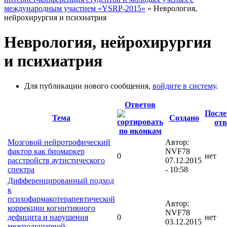
международным участием «YSRP-2015»
» Неврология,
нейрохирургия и психиатрия
Неврология, нейрохирургия
и психиатрия
Для публикации нового сообщения,
войдите в систему
.
Ответов
После
Тема
Создано
отв
Мозговой нейротрофический
Автор:
фактор как биомаркер
NVF78
0
нет
расстройств аутистического
07.12.2015
спектра
- 10:58
Дифференцированный подход
к
психофармакотерапевтической
Автор:
коррекции когнитивного
NVF78
дефицита и нарушения
0
нет
03.12.2015
межполушарной