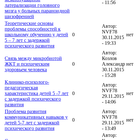
- 11:56
латерализации головного
мозга у больных параноидной
шизофренией
Теоретические основы
Автор:
проблемы способностей к
NVF78
школьному обучению у детей
0
нет
30.11.2015
5 – 7 лет с задержкой
- 19:33
психического развития
Автор:
Связь между микробиотой
Козлов
ЖКТ и психическим
0
Александр
нет
здоровьем человека
30.11.2015
- 15:28
Клинико-психолого-
Автор:
педагогическая
NVF78
характеристика детей 5 -7 лет
0
нет
29.11.2015
с задержкой психического
- 14:06
развития
Проблема развития
Автор:
коммуникативных навыков у
NVF78
0
нет
детей 5-7 лет с задержкой
29.11.2015
психического развития
- 13:49
Автор: