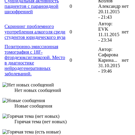
Суицидальная активность
Козлов
пациентов с параноидной
0
Александр
нет
шизофренией
20.11.2015
- 21:43
Автор:
Скрининг проблемного
EVK
употребления алкоголя среди
0
нет
11.11.2015
студентов юридического вуза
- 23:34
Позитронно-эмиссионная
Автор:
томография с 18F-
Сафарова
фтордезоксиглюкозой. Место
0
Карина...
нет
в диагностике
31.10.2015
нейродегенеративных
- 19:46
заболеваний.
Нет новых сообщений
Новые сообщения
Горячая тема (нет новых)