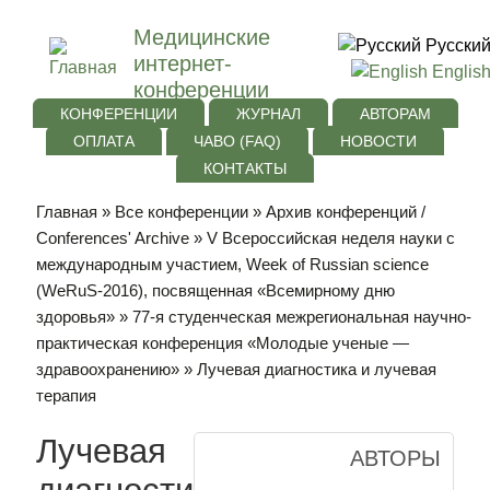
Медицинские
Русски
интернет-
Englis
конференции
КОНФЕРЕНЦИИ
ЖУРНАЛ
АВТОРАМ
ОПЛАТА
ЧАВО (FAQ)
НОВОСТИ
КОНТАКТЫ
Главная
»
Все конференции
»
Архив конференций /
Conferences' Archive
»
V Всероссийская неделя науки с
международным участием, Week of Russian science
(WeRuS-2016), посвященная «Всемирному дню
здоровья»
»
77-я студенческая межрегиональная научно-
практическая конференция «Молодые ученые —
здравоохранению»
» Лучевая диагностика и лучевая
терапия
Лучевая
АВТОРЫ