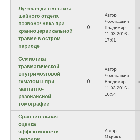
Лучевая диагностика
Автор:
шейного отдела
Чехонацкий
позвоночника при
0
Владимир
краниоцервикальной
11.03.2016 -
травме в остром
17:01
периоде
Семиотика
травматической
Автор:
внутримозговой
Чехонацкий
гематомы при
0
Владимир
11.03.2016 -
магнитно-
16:54
резонансной
томографии
Сравнительная
оценка
Автор:
эффективности
Марина
методов