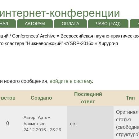
интернет-конференции
НАЛ
АВТОРАМ
ОПЛАТА
ЧАВО (FAQ)
ий / Conferences' Archive
»
Всероссийская научно-практическа
го кластера "Нижневолжский" «YSRP-2016»
» Хирургия
и нового сообщения,
войдите в систему
.
Последний
тветов
Создано
Тип
ответ
Оригинал
Автор: Артем
статья
0
Бахметьев
нет
(свободн
24.12.2016 - 23:26
структура