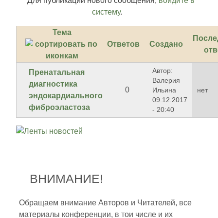
Для публикации нового сообщения,
войдите в
систему
.
Тема
После
Ответов
Создано
отв
Автор:
Пренатальная
Валерия
диагностика
0
Ильина
нет
эндокардиального
09.12.2017
фиброэластоза
- 20:40
ВНИМАНИЕ!
Обращаем внимание Авторов и Читателей, все
материалы конференции, в тои числе и их