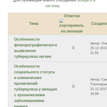
Для публикации нового сообщения,
войдите в
систему
.
Ответов
Тема
Создан
Особенности
Автор: От
флюорографического
0
25.12.2017
выявления
11:55
туберкулеза легких
Особенности
социального статуса
и клинических
Автор: Са
проявлений
Тлепсерук
0
21.12.2017
туберкулеза у женщин
15:00
с хроническими
заболеваниями
печени