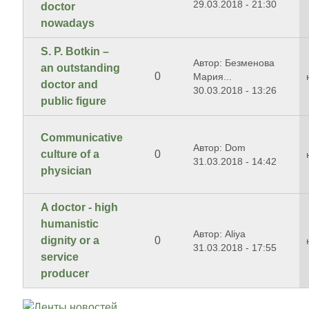
29.03.2018 - 21:30
doctor
nowadays
S. P. Botkin –
Автор: Безменова
an outstanding
0
Мария...
doctor and
30.03.2018 - 13:26
public figure
Communicative
Автор: Dom
culture of a
0
31.03.2018 - 14:42
physician
A doctor - high
humanistic
Автор: Aliya
dignity or a
0
31.03.2018 - 17:55
service
producer