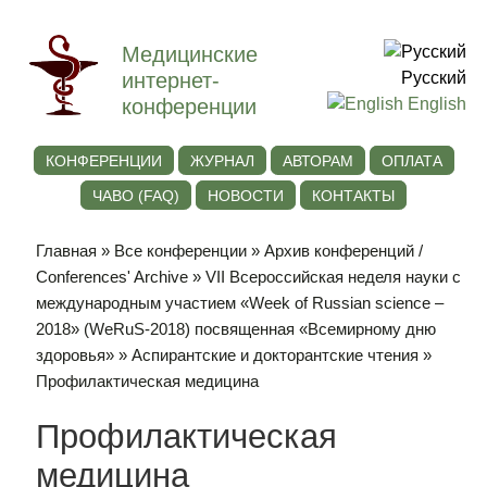
Медицинские
интернет-
Русский
конференции
English
КОНФЕРЕНЦИИ
ЖУРНАЛ
АВТОРАМ
ОПЛАТА
ЧАВО (FAQ)
НОВОСТИ
КОНТАКТЫ
Главная
»
Все конференции
»
Архив конференций /
Conferences' Archive
»
VII Всероссийская неделя науки с
международным участием «Week of Russian science –
2018» (WeRuS-2018) посвященная «Всемирному дню
здоровья»
»
Аспирантские и докторантские чтения
»
Профилактическая медицина
Профилактическая
медицина