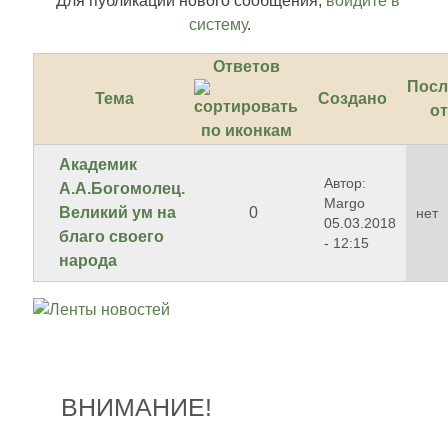
Для публикации нового сообщения,
войдите в
систему
.
Ответов
Посл
Тема
Создано
от
Академик
Автор:
А.А.Богомолец.
Margo
Великий ум на
0
нет
05.03.2018
благо своего
- 12:15
народа
ВНИМАНИЕ!