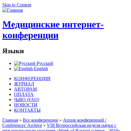
Skip to Content
Медицинские интернет-
конференции
Языки
Русский
English
КОНФЕРЕНЦИИ
ЖУРНАЛ
АВТОРАМ
ОПЛАТА
ЧаВО (FAQ)
НОВОСТИ
КОНТАКТЫ
Главная
»
Все конференции
»
Архив конференций /
Conferences' Archive
»
VIII Всероссийская неделя науки с
международным участием «Week of Russian science - 2019»