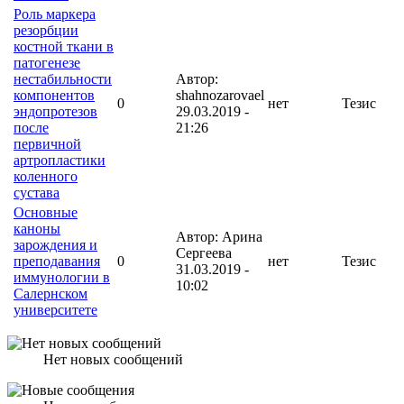
Роль маркера
резорбции
костной ткани в
патогенезе
нестабильности
Автор:
компонентов
shahnozarovael
0
нет
Тезис
эндопротезов
29.03.2019 -
после
21:26
первичной
артропластики
коленного
сустава
Основные
каноны
Автор: Арина
зарождения и
Сергеева
преподавания
0
нет
Тезис
31.03.2019 -
иммунологии в
10:02
Салернском
университете
Нет новых сообщений