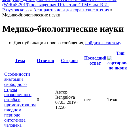
(WeRuS-2019) посвященная 110-летию СГМУ им. В.И.
Разумовского
»
Аспирантские и докторантские чтения
»
Медико-биологические науки
Медико-биологические науки
Для публикации нового сообщения,
войдите в систему
.
Тип
Последний
Тема
Ответов
Создано
ответ
Особенности
анатомии
свободного
отдела
Автор:
позвоночного
Isengulova
столба в
0
нет
Тезис
07.03.2019 -
промежуточном
12:50
плодном
периоде
онтогенеза
человека