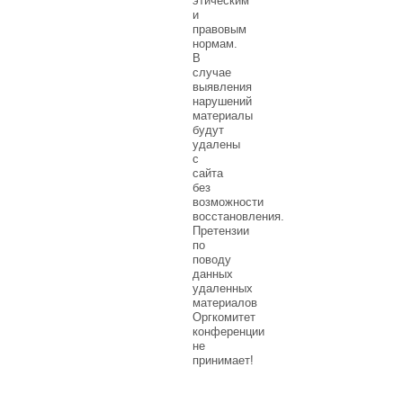
этическим
и
правовым
нормам.
В
случае
выявления
нарушений
материалы
будут
удалены
с
сайта
без
возможности
восстановления.
Претензии
по
поводу
данных
удаленных
материалов
Оргкомитет
конференции
не
принимает!