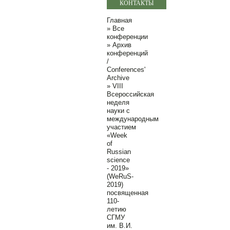
КОНТАКТЫ
Главная
»
Все
конференции
»
Архив
конференций
/
Conferences'
Archive
»
VIII
Всероссийская
неделя
науки с
международным
участием
«Week
of
Russian
science
- 2019»
(WeRuS-
2019)
посвященная
110-
летию
СГМУ
им. В.И.