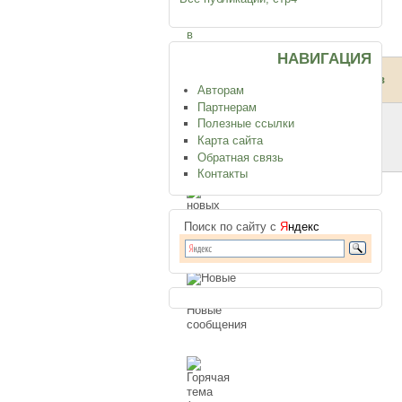
сообщения,
войдите
в
систему
.
НАВИГАЦИЯ
Тема
Ответов
Авторам
Партнерам
Полезные ссылки
Die Problematik der
0
Карта сайта
Patientenverfügungen
Обратная связь
Контакты
Поиск по сайту с
Я
ндекс
Нет новых
сообщений
Новые
сообщения