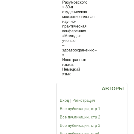
Разумовского
»
80-я
студенческая
межрегиональная
научно-
практическая
конференция
«Молодые
ученые
–
здравоохранению»
»
Иностранные
языки.
Немецкий
язык
Иностранные
АВТОРЫ
языки.
Вход
|
Регистрация
Немецкий
Все публикации, стр 1
язык
Все публикации, стр 2
Для
Все публикации, стр 3
публикации
нового
Все публикации, стр4