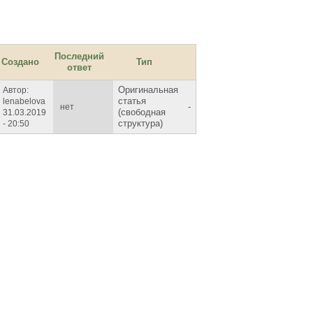
Последний
Создано
Тип
ответ
Оригинальная
Автор:
статья
lenabelova
-
нет
(свободная
31.03.2019
структура)
- 20:50