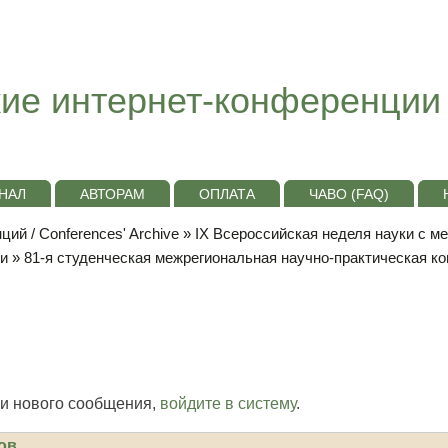
ие интернет-конференции
НАЛ
АВТОРАМ
ОПЛАТА
ЧАВО (FAQ)
ий / Conferences' Archive
»
IХ Всероссийская неделя науки с м
ки
»
81-я студенческая межрегиональная научно-практическая 
и нового сообщения,
войдите в систему
.
ов