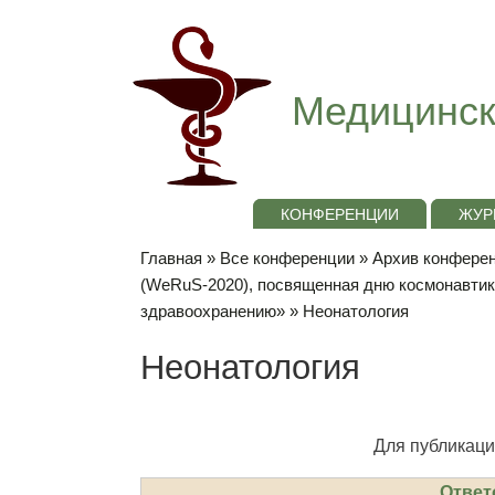
Медицинск
КОНФЕРЕНЦИИ
ЖУР
Главная
»
Все конференции
»
Архив конференц
(WeRuS-2020), посвященная дню космонавти
здравоохранению»
» Неонатология
Неонатология
Для публикаци
Ответ