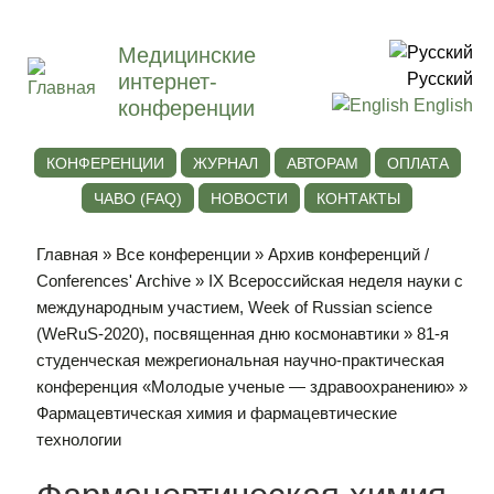
Медицинские
интернет-
Русский
конференции
English
КОНФЕРЕНЦИИ
ЖУРНАЛ
АВТОРАМ
ОПЛАТА
ЧАВО (FAQ)
НОВОСТИ
КОНТАКТЫ
Главная
»
Все конференции
»
Архив конференций /
Conferences' Archive
»
IХ Всероссийская неделя науки с
международным участием, Week of Russian science
(WeRuS-2020), посвященная дню космонавтики
»
81-я
студенческая межрегиональная научно-практическая
конференция «Молодые ученые — здравоохранению»
»
Фармацевтическая химия и фармацевтические
технологии