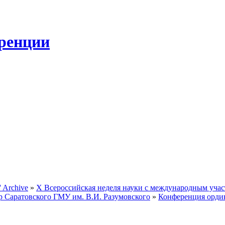
ренции
 Archive
»
Х Всероссийская неделя науки с международным участ
р Саратовского ГМУ им. В.И. Разумовского
»
Конференция ордин