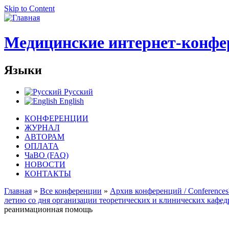
Skip to Content
Медицинские интернет-конфе
Языки
Русский
English
КОНФЕРЕНЦИИ
ЖУРНАЛ
АВТОРАМ
ОПЛАТА
ЧаВО (FAQ)
НОВОСТИ
КОНТАКТЫ
Главная
»
Все конференции
»
Архив конференций / Conferences'
летию со дня организации теоретических и клинических кафед
реанимационная помощь