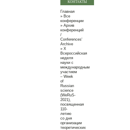
КОНТАКТЫ
Главная
»
Все
конференции
»
Архив
конференций
/
Conferences'
Archive
»
Х
Всероссийская
неделя
науки с
международным
участием
– Week
of
Russian
science
(WeRuS-
2021),
посвященная
110-
летию
со дня
организации
теоретических