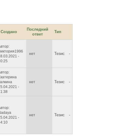
Последний
Создано
Тип
ответ
Автор:
Виктория1996
Тезис
-
нет
8.03.2021 -
20:25
Автор:
Екатерина
Тезис
-
Галкина
нет
5.04.2021 -
21:38
Автор:
Nadaya
Тезис
-
нет
5.04.2021 -
14:10