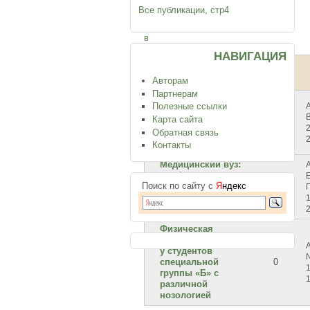
нового
Все публикации, стр4
сообщения,
войдите
в
систему
.
НАВИГАЦИЯ
Тема
Ответов
Авторам
Партнерам
Адаптогены в
Полезные ссылки
спорте. Эффект
Карта сайта
применения
0
2
Обратная связь
бобровой струи у
спортсменов
Контакты
Медицинский вуз:
профессиональное
Поиск по сайту с
Я
ндекс
образование в
0
современный
1
период
Физическая
подготовленность
у студентов
специальной
0
1
группы «Б» с
различной
нозологией