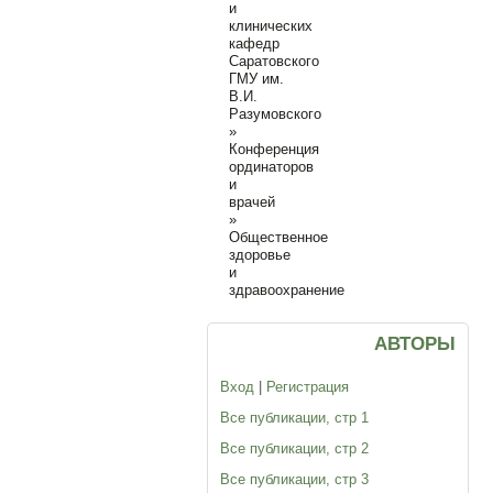
и
клинических
кафедр
Саратовского
ГМУ им.
В.И.
Разумовского
»
Конференция
ординаторов
и
врачей
»
Общественное
здоровье
и
здравоохранение
Общественное
АВТОРЫ
здоровье
Вход
|
Регистрация
и
Все публикации, стр 1
здравоохранение
Все публикации, стр 2
Для
Все публикации, стр 3
публикации