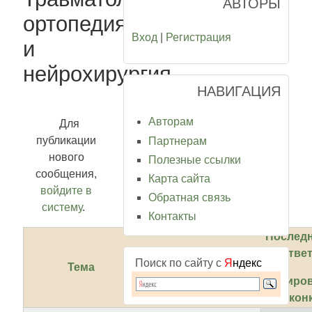
АВТОРЫ
ортопедия
Вход
|
Регистрация
и
нейрохирургия
НАВИГАЦИЯ
Авторам
Для
публикации
Партнерам
нового
Полезные ссылки
сообщения,
Карта сайта
войдите в
Обратная связь
систему
.
Контакты
Послед
отве
Поиск по сайту с
Я
ндекс
Тема
Ответов
Создано