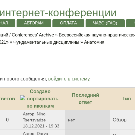
интернет-конференции
НАЛ
АВТОРАМ
ОПЛАТА
ЧАВО (FAQ)
ий / Conferences' Archive
»
Всероссийская научно-практическа
021»
»
Фундаментальные дисциплины
» Анатомия
и нового сообщения,
войдите в систему
.
Создано
Последний
тветов
Тип
ответ
Автор: Nino
0
Обзор
Tsertsvadze
нет
18.12.2021 - 19:33
Автор: Darya