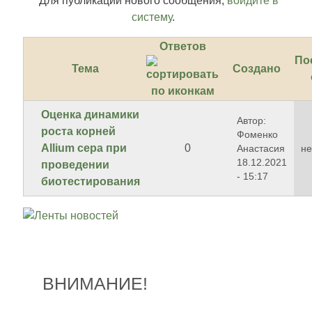
Для публикации нового сообщения,
войдите в
систему
.
Ответов
По
Тема
Создано
Оценка динамики
Автор:
роста корней
Фоменко
Allium cepa при
0
Анастасия
не
18.12.2021
проведении
- 15:17
биотестирования
ВНИМАНИЕ!