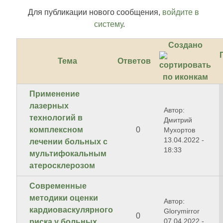
Для публикации нового сообщения,
войдите в
систему
.
Создано
Тема
Ответов
Применение
лазерных
Автор:
технологий в
Дмитрий
комплексном
0
Мухортов
13.04.2022 -
лечении больных с
18:33
мультифокальным
атеросклерозом
Современные
методики оценки
Автор:
кардиоваскулярного
Glorymirror
0
07.04.2022 -
риска у больных