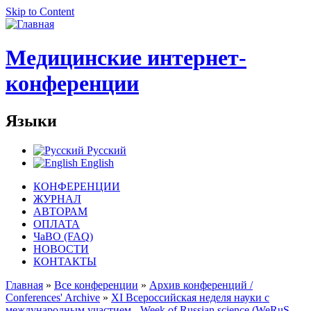
Skip to Content
Медицинские интернет-
конференции
Языки
Русский
English
КОНФЕРЕНЦИИ
ЖУРНАЛ
АВТОРАМ
ОПЛАТА
ЧаВО (FAQ)
НОВОСТИ
КОНТАКТЫ
Главная
»
Все конференции
»
Архив конференций /
Conferences' Archive
»
ХI Всероссийская неделя науки с
международным участием - Week of Russian science (WeRuS-