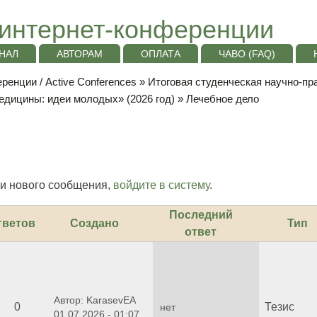
интернет-конференции
НАЛ
АВТОРАМ
ОПЛАТА
ЧАВО (FAQ)
ренции / Active Conferences
»
Итоговая студенческая научно-п
едицины: идеи молодых» (2026 год)
» Лечебное дело
и нового сообщения,
войдите в систему
.
Последний
тветов
Создано
Тип
ответ
Автор: KarasevEA
0
Тезис
нет
01.07.2026 - 01:07