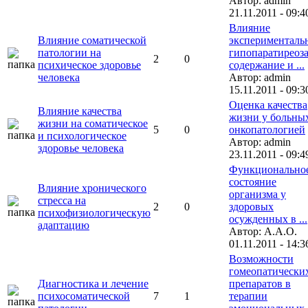
Автор: admin
21.11.2011 - 09:4
Влияние
Влияние соматической
эксперименталь
патологии на
гипопаратиреоза
2
0
психическое здоровье
содержание и ...
человека
Автор: admin
15.11.2011 - 09:3
Оценка качества
Влияние качества
жизни у больных
жизни на соматическое
5
0
онкопатологией
и психологическое
Автор: admin
здоровье человека
23.11.2011 - 09:4
Функционально
состояние
Влияние хронического
организма у
стресса на
2
0
здоровых
психофизиологическую
осужденных в ...
адаптацию
Автор: А.А.O.
01.11.2011 - 14:3
Возможности
гомеопатически
Диагностика и лечение
препаратов в
психосоматической
7
1
терапии