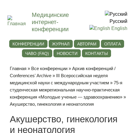
Медицинские
интернет-
Русский
конференции
English
КОНФЕРЕНЦИИ
ЖУРНАЛ
АВТОРАМ
ОПЛАТА
ЧАВО (FAQ)
НОВОСТИ
КОНТАКТЫ
Главная
»
Все конференции
»
Архив конференций /
Conferences' Archive
»
III Всероссийская неделя
медицинской науки с международным участием
»
75-я
студенческая межрегиональная научно-практическая
конференция «Молодые ученые — здравоохранению»
»
Акушерство, гинекология и неонатология
Акушерство, гинекология
и неонатология