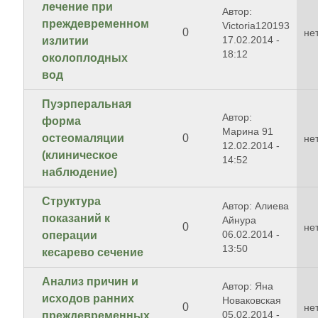
лечение при
Автор:
преждевременном
Victoria120193
0
не
17.02.2014 -
излитии
18:12
околоплодных
вод
Пуэрперальная
Автор:
форма
Марина 91
остеомаляции
0
не
12.02.2014 -
(клиническое
14:52
наблюдение)
Структура
Автор: Алиева
показаний к
Айнура
0
не
06.02.2014 -
операции
13:50
кесарево сечение
Анализ причин и
Автор: Яна
исходов ранних
Новаковская
0
не
05.02.2014 -
преждевременных