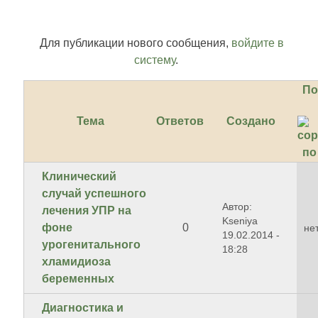
Для публикации нового сообщения,
войдите в
систему
.
По
Тема
Ответов
Создано
Клинический
случай успешного
Автор:
лечения УПР на
Kseniya
фоне
0
не
19.02.2014 -
урогенитального
18:28
хламидиоза
беременных
Диагностика и