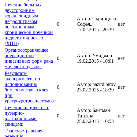
Лечение больных
двусторонним
коралловидным
Автор: Скрипцова
нефролитиазом
0
Софья...
нет
осложненным
17.02.2015 - 20:39
хронической почечной
недостаточностью
(ХПН)
Органосохраняющее
операции при
Автор: Умиджон
0
нет
инвазивных форм рака
19.02.2015 - 10:01
мочевого пузыря.
Результаты
эксперимента по
использованию
Автор: nazirdibirov
0
нет
биологического клея
23.02.2015 - 18:39
при
уретроуретроанастомозе
Лечение пациенток с
Автор: Байтман
пузырно-
0
Татьяна
нет
влагалищными
25.02.2015 - 10:58
свищами
Трансуретральная
резекция