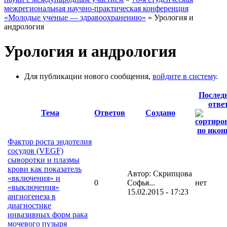
межрегиональная научно-практическая конференция
«Молодые ученые — здравоохранению»
» Урология и
андрология
Урология и андрология
Для публикации нового сообщения,
войдите в систему
.
Послед
отве
Тема
Ответов
Создано
Фактор роста эндотелия
сосудов (VEGF)
сыворотки и плазмы
крови как показатель
Автор: Скрипцова
«включения» и
0
Софья...
нет
«выключения»
15.02.2015 - 17:23
ангиогенеза в
диагностике
инвазивных форм рака
мочевого пузыря