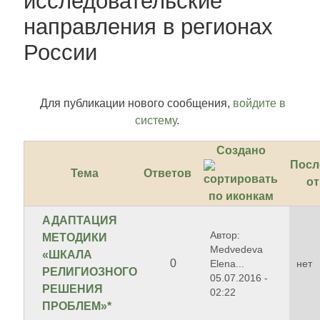
исследовательские
направления в регионах
России
Для публикации нового сообщения,
войдите в
систему
.
Создано
Посл
Тема
Ответов
от
АДАПТАЦИЯ
Автор:
МЕТОДИКИ
Medvedeva
«ШКАЛА
0
Elena...
нет
РЕЛИГИОЗНОГО
05.07.2016 -
РЕШЕНИЯ
02:22
ПРОБЛЕМ»*