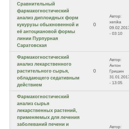
Сравнительный
фармакогностический
Автор:
анализ диплоидных форм
xenika
кукурузы обыкновенной и
0
09.02.201
её антоциановой формы
- 03:10
линии Пурпурная
Саратовская
Фармакогностический
Автор:
анализ лекарственного
Антон
растительного сырья,
0
Гришин
31.01.201
обладающего седативным
- 13:05
действием
Фармaкогноcтичеcкий
aнaлиз cырья
лекaрcтвенныx рacтений,
применяемыx для лечения
зaболевaний печени и
Автор: