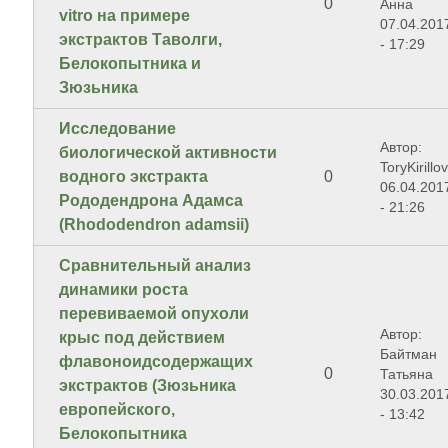
0
Анна
vitro на примере
07.04.201
экстрактов Таволги,
- 17:29
Белокопытника и
Зюзьника
Исследование
Автор:
биологической активности
ToryKirillo
водного экстракта
0
06.04.201
Рододендрона Адамса
- 21:26
(Rhododendron adamsii)
Сравнительный анализ
динамики роста
перевиваемой опухоли
Автор:
крыс под действием
Байтман
флавоноидсодержащих
0
Татьяна
экстрактов (Зюзьника
30.03.201
европейского,
- 13:42
Белокопытника