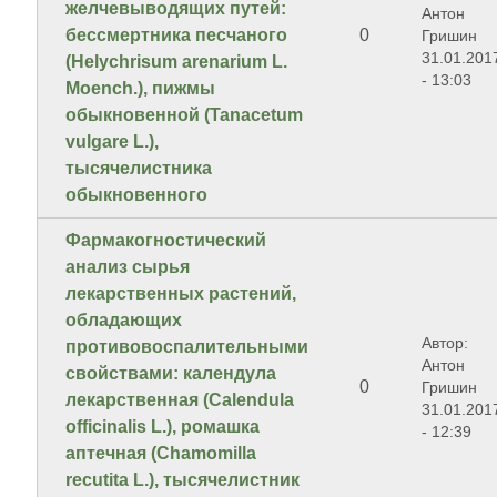
желчевыводящих путей:
Антон
бессмертника песчаного
0
Гришин
31.01.201
(Helychrisum arenarium L.
- 13:03
Moench.), пижмы
обыкновенной (Tanacetum
vulgare L.),
тысячелистника
обыкновенного
Фaрмaкогноcтичеcкий
aнaлиз cырья
лекaрcтвенныx рacтений,
обладающих
Автор:
противовоспалительными
Антон
свойствами: календула
0
Гришин
лекарственная (Calendula
31.01.201
officinalis L.), ромашка
- 12:39
аптечная (Chamomilla
recutita L.), тысячелистник