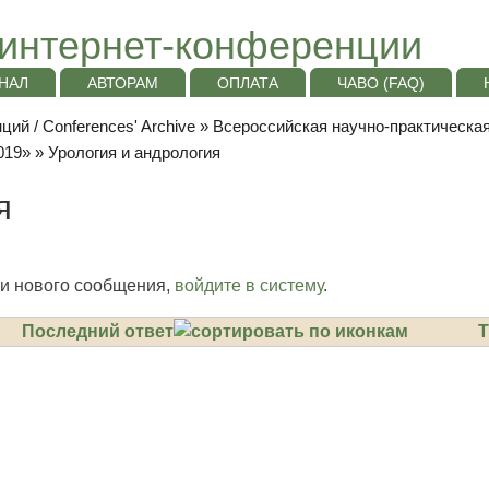
интернет-конференции
НАЛ
АВТОРАМ
ОПЛАТА
ЧАВО (FAQ)
ий / Conferences' Archive
»
Всероссийская научно-практическа
019»
» Урология и андрология
я
и нового сообщения,
войдите в систему
.
Последний ответ
Т