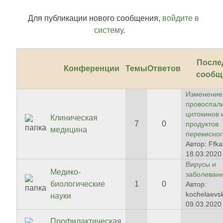
Для публикации нового сообщения,
войдите в
систему
.
После
Конференции
Темы
Ответов
сообщ
Изменение
провоспал
цитокинов 
Клиническая
7
0
продуктов
медицина
перекисного
Автор: Ffka
18.03.2020 
Вирусы и
Медико-
заболевани
биологические
1
0
Автор:
kochelaevs
науки
09.03.2020 
Профилактическая