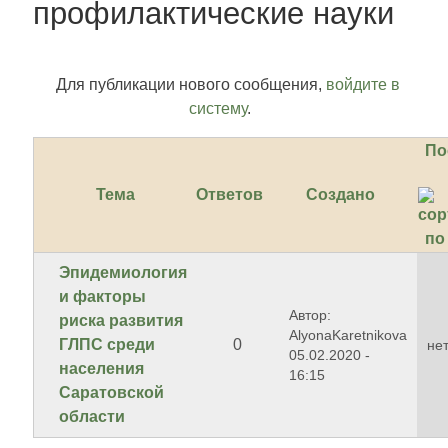
профилактические науки
Для публикации нового сообщения,
войдите в
систему
.
По
Тема
Ответов
Создано
Эпидемиология
и факторы
Автор:
риска развития
AlyonaKaretnikova
ГЛПС среди
0
не
05.02.2020 -
населения
16:15
Саратовской
области