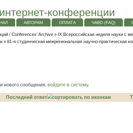
интернет-конференции
НАЛ
АВТОРАМ
ОПЛАТА
ЧАВО (FAQ)
ий / Conferences' Archive
»
IХ Всероссийская неделя науки с м
ки
»
81-я студенческая межрегиональная научно-практическая 
и нового сообщения,
войдите в систему
.
Последний ответ
Т