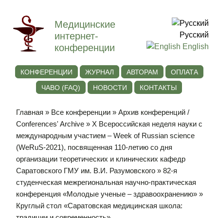
Медицинские
интернет-
Русский
конференции
English
КОНФЕРЕНЦИИ
ЖУРНАЛ
АВТОРАМ
ОПЛАТА
ЧАВО (FAQ)
НОВОСТИ
КОНТАКТЫ
Главная
»
Все конференции
»
Архив конференций /
Conferences' Archive
»
Х Всероссийская неделя науки с
международным участием – Week of Russian science
(WeRuS-2021), посвященная 110-летию со дня
организации теоретических и клинических кафедр
Саратовского ГМУ им. В.И. Разумовского
»
82-я
студенческая межрегиональная научно-практическая
конференция «Молодые ученые – здравоохранению»
»
Круглый стол «Саратовская медицинская школа:
традиции и современность»