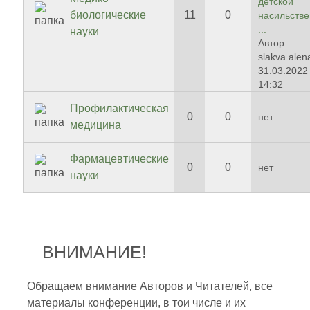
детской
биологические
11
0
насильств
...
науки
Автор:
slakva.alen
31.03.2022 
14:32
Профилактическая
0
0
нет
медицина
Фармацевтические
0
0
нет
науки
ВНИМАНИЕ!
Обращаем внимание Авторов и Читателей, все
материалы конференции, в тои числе и их