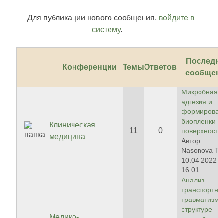
Для публикации нового сообщения,
войдите в
систему
.
Послед
Конференции
Темы
Ответов
сообще
Микробная
адгезия и
формиров
биопленки
Клиническая
11
0
поверхности
медицина
Автор:
Nasonova 
10.04.2022 
16:01
Анализ
транспортн
травматизм
структуре
Медико-