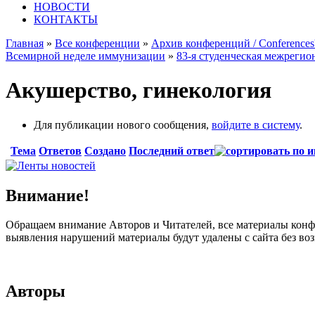
НОВОСТИ
КОНТАКТЫ
Главная
»
Все конференции
»
Архив конференций / Conferences'
Всемирной неделе иммунизации
»
83-я студенческая межреги
Акушерство, гинекология
Для публикации нового сообщения,
войдите в систему
.
Тема
Ответов
Создано
Последний ответ
Внимание!
Обращаем внимание Авторов и Читателей, все материалы конфе
выявления нарушений материалы будут удалены с сайта без в
Авторы