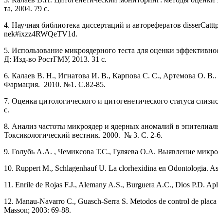
та, 2004. 79 с.
4. Научная библиотека диссертаций и авторефератов disserCatttp:/
nek#ixzz4RWQeTV1d.
5. Использование микроядерного теста для оценки эффективност
Д: Изд-во РостГМУ, 2013. 31 с.
6. Калаев В. Н., Игнатова И. В., Карпова C. С., Артемова О. 
Фармация. 2010. №1. С.82-85.
7. Оценка цитологического и цитогенетического статуса слизист
с.
8. Анализ частоты микроядер и ядерных аномалий в эпителиаль
Токсикологический вестник. 2000. № 3. С. 2-6.
9. Голубь А.А. , Чемиксова Т.С., Гуляева О.А. Выявление микр
10. Ruppert M., Schlagenhauf U. La clorhexidina en Odontologia. As
11. Enrile de Rojas F.J., Alemany A.S., Burguera A.C., Dios P.D. Apli
12. Manau-Navarro C., Guasch-Serra S. Metodos de control de placa 
Masson; 2003: 69-88.