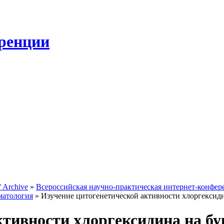
ренции
 Archive
»
Всероссийская научно-практическая интернет-конфер
матология
» Изучение цитогенетической активности хлоргексид
ктивности хлоргексидина на б