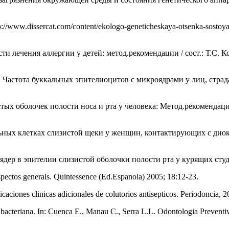
/www.dissercat.com/content/ekologo-geneticheskaya-otsenka-sostoyan
и лечения аллергии у детей: метод.рекомендации / сост.: Т.С. К
В.. Частота буккальных эпителиоцитов с микроядрами у лиц, стр
ых оболочек полости носа и рта у человека: Метод.рекомендации /
ных клетках слизистой щеки у женщин, контактирующих с диокси
оядер в эпителии слизистой оболочки полости рта у курящих студ
pectos generals. Quintessence (Ed.Espanola) 2005; 18:12-23.
caciones clinicas adicionales de colutorios antisepticos. Periodoncia, 
bacteriana. In: Cuenca E., Manau C., Serra L.L. Odontologia Preventiv