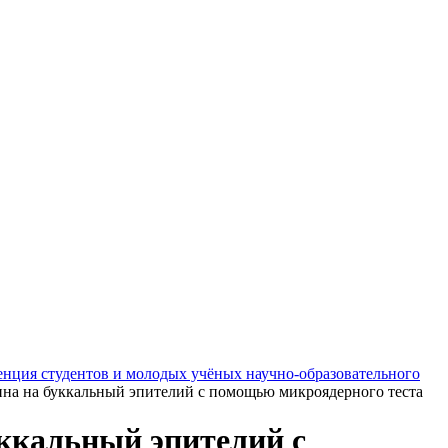
енция студентов и молодых учёных научно-образовательного
ина на буккальный эпителий с помощью микроядерного теста
уккальный эпителий с