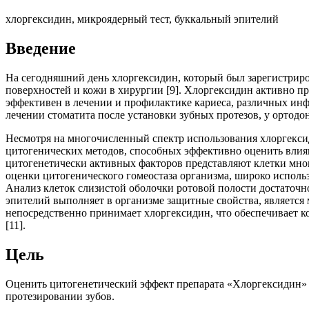
хлоргексидин, микроядерный тест, буккальный эпителий
Введение
На сегодняшний день хлоргексидин, который был зарегистриро
поверхностей и кожи в хирургии [9]. Хлоргексидин активно пр
эффективен в лечении и профилактике кариеса, различных ин
лечении стоматита после установки зубных протезов, у ортод
Несмотря на многочисленный спектр использования хлоргексиди
цитогенических методов, способных эффективно оценить влия
цитогенетически активных факторов представляют клетки мног
оценки цитогенического гомеостаза организма, широко использ
Анализ клеток слизистой оболочки ротовой полости достаточно
эпителий выполняет в организме защитные свойства, является
непосредственно принимает хлоргексидин, что обеспечивает к
[11].
Цель
Оценить цитогенетический эффект препарата «Хлоргексидин» 
протезировании зубов.