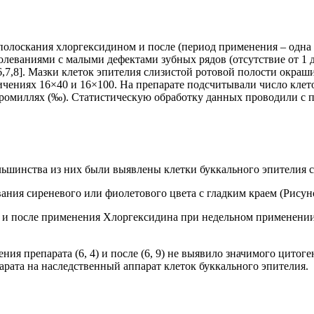
олоскания хлоргексидином и после (период применения – одна не
еваниями с малыми дефектами зубных рядов (отсутствие от 1 до
,7,8]. Мазки клеток эпителия слизистой ротовой полости окраш
личениях 16×40 и 16×100. На препарате подсчитывали число клет
 промиллях (‰). Статистическую обработку данных проводили с
льшинства из них были выявлены клетки буккального эпителия 
ания сиреневого или фиолетового цвета с гладким краем (Рисун
дого пациента до и после применения Хлорге
ния препарата (6, 4) и после (6, 9) не выявило значимого цито
арата на наследственный аппарат клеток буккального эпителия.