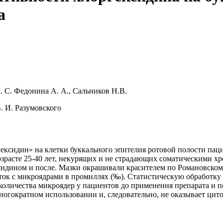
а
. С. Федонина А. А., Сальников Н.В.
. И. Разумовского
ексидин» на клетки буккального эпителия ротовой полости паци
зрасте 25-40 лет, некурящих и не страдающих соматическими х
сидином и после. Мазки окрашивали красителем по Романовском
 клеток с микроядрами в промиллях (‰). Статистическую обработ
 количества микроядер у пациентов до применения препарата и 
огократном использовании и, следовательно, не оказывает цито