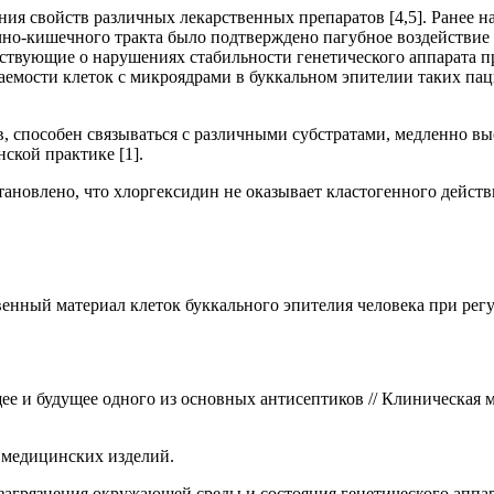
ия свойств различных лекарственных препаратов [4,5]. Ранее на
чно-кишечного тракта было подтверждено пагубное воздействие 
ьствующие о нарушениях стабильности генетического аппарата 
ечаемости клеток с микроядрами в буккальном эпителии таких па
 способен связываться с различными субстратами, медленно в
ской практике [1].
ановлено, что хлоргексидин не оказывает кластогенного действ
венный материал клеток буккального эпителия человека при рег
щее и будущее одного из основных антисептиков // Клиническая 
 медицинских изделий.
агрязнения окружающей среды и состояния генетического аппара