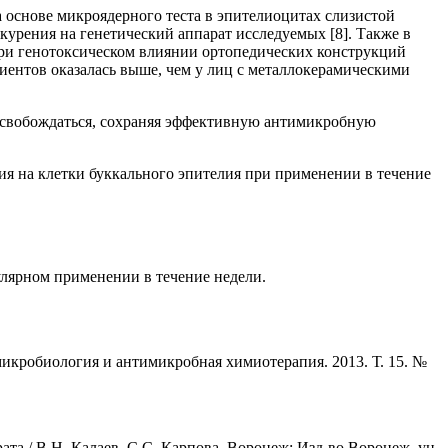
 основе микроядерного теста в эпителиоцитах слизистой
курения на генетический аппарат исследуемых [8]. Также в
при генотоксическом влиянии ортопедических конструкций
циентов оказалась выше, чем у лиц с металлокерамическими
ысвобождаться, сохраняя эффективную антимикробную
ия на клетки буккального эпителия при применении в течение
улярном применении в течение недели.
микробиология и антимикробная химиотерапия. 2013. Т. 15. №
та / В.Н. Калаев, С.С. Карпова. Воронеж: Изд-во Воронеж, ун-