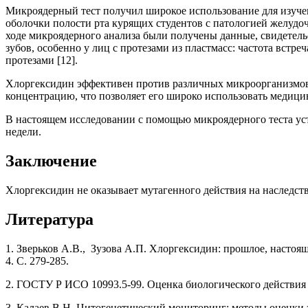
Микроядерный тест получил широкое использование для изучен
оболочки полости рта курящих студентов с патологией желудо
ходе микроядерного анализа были получены данные, свидетел
зубов, особенно у лиц с протезами из пластмасс: частота встр
протезами [12].
Хлоргексидин эффективен против различных микроорганизмов,
концентрацию, что позволяет его широко использовать медицин
В настоящем исследовании с помощью микроядерного теста уст
недели.
Заключение
Хлоргексидин не оказывает мутагенного действия на наследст
Литература
1. Зверьков А.В., Зузова А.П. Хлоргексидин: прошлое, настоя
4. С. 279-285.
2. ГОСТУ Р ИСО 10993.5-99. Оценка биологического действия
3. Калаев В.Н. Цитогенетический мониторинг: методы оценки з