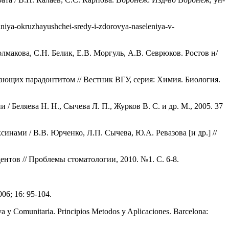
iya-okruzhayushchei-sredy-i-zdorovya-naseleniya-v-
олмакова, С.Н. Белик, Е.В. Моргуль, А.В. Севрюков. Ростов н/
адающих парадонтитом // Вестник ВГУ, серия: Химия. Биология.
 Беляева Н. Н., Сычева Л. П., Журков В. С. и др. М., 2005. 37
нами / В.В. Юрченко, Л.П. Сычева, Ю.А. Ревазова [и др.] //
ентов // Проблемы стоматологии, 2010. №1. С. 6-8.
2006; 16: 95-104.
a y Comunitaria. Principios Metodos y Aplicaciones. Barcelona: