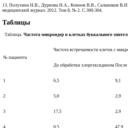
13. Полухина Н.В., Дурнова Н.А., Коннов В.В., Сальников В.Н
медицинский журнал. 2012. Том 8, № 2. С.300-304.
Таблицы
Таблица.
Частота микроядер в клетках буккального эпител
Частота встречаемости клеток с микр
№ пациента
До обработки хлоргексидином
После
1
6,5
9,1
2
5,0
2,9
3
17,5
2,9
4
0,5
47,9