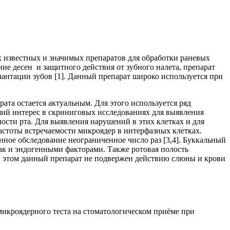
х известных и значимых препаратов для обработки раневых
ие десен и защитного действия от зубного налета, препарат
антации зубов [1]. Данный препарат широко используется при
та остается актуальным. Для этого используется ряд
ший интерес в скриниговых исследованиях для выявления
сти рта. Для выявления нарушений в этих клетках и для
астоты встречаемости микроядер в интерфазных клетках.
нное обследование неограниченное число раз [3,4]. Буккальный
ак и эндогенными факторами. Также ротовая полость
ри этом данный препарат не подвержен действию слюны и крови
икроядерного теста на стоматологическом приёме при