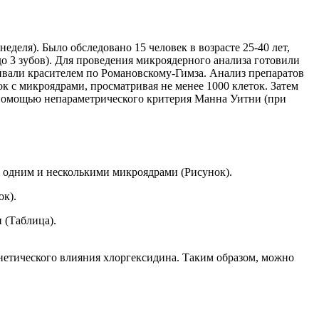
деля). Было обследовано 15 человек в возрасте 25-40 лет,
 3 зубов). Для проведения микроядерного анализа готовили
ивали красителем по Романовскому-Гимза. Анализ препаратов
ок с микроядрами, просматривая не менее 1000 клеток. Затем
 помощью непараметрического критерия Манна Уитни (при
с одним и несколькими микроядрами (Рисунок).
ок).
ксидина при недельном применении (Таблица).
генетического влияния хлоргексидина. Таким образом, можно