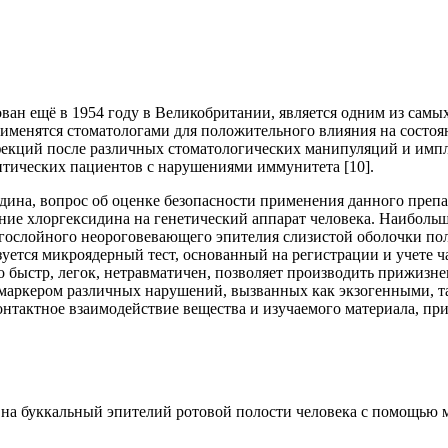
ван ещё в 1954 году в Великобритании, является одним из самы
именятся стоматологами для положительного влияния на состоян
фекций после различных стоматологических манипуляций и импл
онтических пациентов с нарушениями иммунитета [10].
на, вопрос об оценке безопасности применения данного препара
ние хлоргексидина на генетический аппарат человека. Наиболь
ослойного неороговевающего эпителия слизистой оболочки поло
уется микроядерный тест, основанный на регистрации и учете ч
 быстр, легок, нетравматичен, позволяет производить прижизне
 маркером различных нарушений, вызванных как экзогенными, т
онтактное взаимодействие вещества и изучаемого материала, п
на буккальный эпителий ротовой полости человека с помощью м