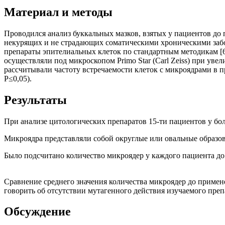
Материал и методы
Проводился анализ буккальных мазков, взятых у пациентов до п
некурящих и не страдающих соматическими хроническими забол
препараты эпителиальных клеток по стандартным методикам [6
осуществляли под микроскопом Primo Star (Carl Zeiss) при уве
рассчитывали частоту встречаемости клеток с микроядрами в
Р≤0,05).
Результаты
При анализе цитологических препаратов 15-ти пациентов у бо
Микроядра представляли собой округлые или овальные образов
Было подсчитано количество микроядер у каж
Сравнение среднего значения количества микроядер до примене
говорить об отсутствии мутагенного действия изучаемого преп
Обсуждение