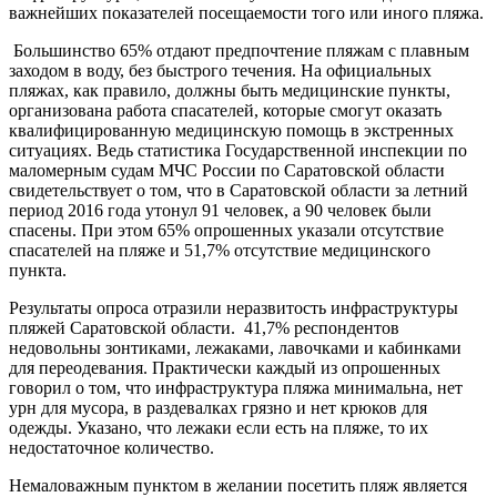
важнейших показателей посещаемости того или иного пляжа.
Большинство 65% отдают предпочтение пляжам с плавным
заходом в воду, без быстрого течения. На официальных
пляжах, как правило, должны быть медицинские пункты,
организована работа спасателей, которые смогут оказать
квалифицированную медицинскую помощь в экстренных
ситуациях. Ведь статистика Государственной инспекции по
маломерным судам МЧС России по Саратовской области
свидетельствует о том, что в Саратовской области за летний
период 2016 года утонул 91 человек, а 90 человек были
спасены. При этом 65% опрошенных указали отсутствие
спасателей на пляже и 51,7% отсутствие медицинского
пункта.
Результаты опроса отразили неразвитость инфраструктуры
пляжей Саратовской области. 41,7% респондентов
недовольны зонтиками, лежаками, лавочками и кабинками
для переодевания. Практически каждый из опрошенных
говорил о том, что инфраструктура пляжа минимальна, нет
урн для мусора, в раздевалках грязно и нет крюков для
одежды. Указано, что лежаки если есть на пляже, то их
недостаточное количество.
Немаловажным пунктом в желании посетить пляж является