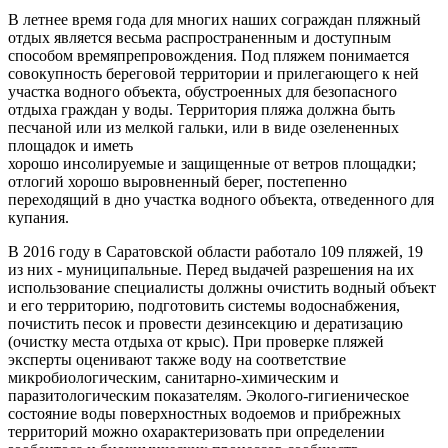
В летнее время года для многих наших сограждан пляжный
отдых является весьма распространенным и доступным
способом времяпрепровождения. Под пляжем понимается
совокупность береговой территории и прилегающего к ней
участка водного объекта, обустроенных для безопасного
отдыха граждан у воды. Территория пляжа должна быть
песчаной или из мелкой гальки, или в виде озелененных
площадок и иметь
хорошо инсолируемые и защищенные от ветров площадки;
отлогий хорошо выровненный берег, постепенно
переходящий в дно участка водного объекта, отведенного для
купания.
В 2016 году в Саратовской области работало 109 пляжей, 19
из них - муниципальные. Перед выдачей разрешения на их
использование специалисты должны очистить водный объект
и его территорию, подготовить системы водоснабжения,
почистить песок и провести дезинсекцию и дератизацию
(очистку места отдыха от крыс). При проверке пляжей
эксперты оценивают также воду на соответствие
микробиологическим, санитарно-химическим и
паразитологическим показателям. Эколого-гигиеническое
состояние воды поверхностных водоемов и прибрежных
территорий можно охарактеризовать при определении