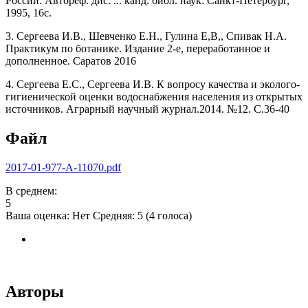
России: Автореф. дис. ... канд. биол. наук: Санкт-Петербург,
1995, 16с.
3. Сергеева И.В., Шевченко Е.Н., Гулина Е,В,, Спивак Н.А.
Практикум по ботанике. Издание 2-e, переработанное и
дополненное. Саратов 2016
4. Сергеева Е.С., Сергеева И.В. К вопросу качества и эколого-
гигиенической оценки водоснабжения населения из открытых
источников. Аграрный научный журнал.2014. №12. С.36-40
Файл
2017-01-977-A-11070.pdf
В среднем:
5
Ваша оценка:
Нет
Средняя:
5
(
4
голоса)
Авторы