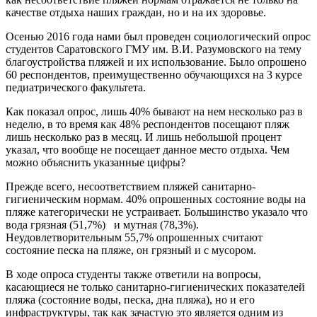
качестве отдыха наших граждан, но и на их здоровье.
Осенью 2016 года нами был проведен социологический опрос
студентов Саратовского ГМУ им. В.И. Разумовского на тему
благоустройства пляжей и их использование. Было опрошено
60 респондентов, преимущественно обучающихся на 3 курсе
педиатрического факультета.
Как показал опрос, лишь 40% бывают на нем несколько раз в
неделю, в то время как 48% респондентов посещают пляж
лишь несколько раз в месяц. И лишь небольшой процент
указал, что вообще не посещает данное место отдыха. Чем
можно объяснить указанные цифры?
Прежде всего, несоответствием пляжей санитарно-
гигиеническим нормам. 40% опрошенных состояние воды на
пляже категорически не устраивает. Большинство указало что
вода грязная (51,7%) и мутная (78,3%).
Неудовлетворительным 55,7% опрошенных считают
состояние песка на пляже, он грязный и с мусором.
В ходе опроса студенты также ответили на вопросы,
касающиеся не только санитарно-гигиенических показателей
пляжа (состояние воды, песка, дна пляжа), но и его
инфраструктуры, так как зачастую это является одним из