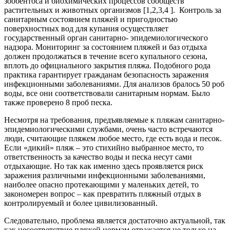
зообентоса и биохимических процессов сообществ
растительных и животных организмов [1,2,3,4 ]. Контроль за
санитарным состоянием пляжей и пригодностью
поверхностных вод для купания осуществляет
государственный орган санитарно- эпидемиологического
надзора. Мониторинг за состоянием пляжей и баз отдыха
должен продолжаться в течение всего купального сезона,
вплоть до официального закрытия пляжа. Подобного рода
практика гарантирует гражданам безопасность заражения
инфекционными заболеваниями. Для анализов бралось 50 роб
воды, все они соответствовали санитарным нормам. Было
также проверено 8 проб песка.
Несмотря на требования, предъявляемые к пляжам санитарно-
эпидемиологическими службами, очень часто встречаются
люди, считающие пляжем любое место, где есть вода и песок.
Если «дикий» пляж – это стихийно выбранное место, то
ответственность за качество воды и песка несут сами
отдыхающие. Но так как именно здесь проявляется риск
заражения различными инфекционными заболеваниями,
наиболее опасно протекающими у маленьких детей, то
закономерен вопрос – как превратить пляжный отдых в
контролируемый и более цивилизованный.
Следовательно, проблема является достаточно актуальной, так
как несоответствие пляжей нормам отражается не только на