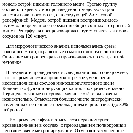
модель острой ишемии головного мозга. Третью группу
составили крысы с воспроизвёденной моделью острой
ишемии головного мозга, с последующей 2-х часовой
реперфузией. Модель острой ишемии воспроизводилась
путем одновременного пережатия общих сонных артерий на 5
минут. Реперфузия воспроизводилась путем снятия зажимов с
сосудов на 120 минут.
Для морфологического анализа использовались срезы
головного мозга, окрашенные гематоксилином и эозином.
Описание микропрепаратов производилось по стандартной
методике.
В результате проведенных исследований было обнаружено,
что во время ишемии происходит резкое уменьшение
кровенаполнения сосудов микроциркуляторного звена.
Количество функционирующих капилляров резко снижено
Перицеллюлярные и периваскулярные отёки выражены
незначительно. Отмечается большое число дистрофически
изменённых нейронов с преобладанием кариолизиса (до 82%
нейронов).
Во время реперфузии отмечается неравномерное
кровенаполнение в сосудах, с преобладанием полнокровия в
венозном звене микроциркуляции. Отмечаются умеренные