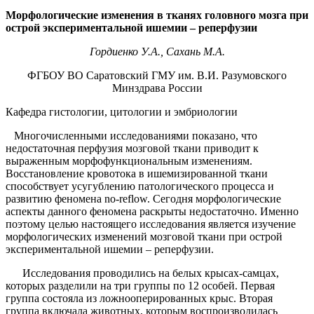
Морфологические изменения в тканях головного мозга при
острой экспериментальной ишемии – реперфузии
Гордиенко У.А., Сахань М.А.
ФГБОУ ВО Саратовский ГМУ им. В.И. Разумовского
Минздрава России
Кафедра гистологии, цитологии и эмбриологии
Многочисленными исследованиями показано, что
недостаточная перфузия мозговой ткани приводит к
выраженным морфофункциональным изменениям.
Восстановление кровотока в ишемизированной ткани
способствует усугублению патологического процесса и
развитию феномена no-reflow. Сегодня морфологические
аспекты данного феномена раскрыты недостаточно. Именно
поэтому целью настоящего исследования является изучение
морфологических изменений мозговой ткани при острой
экспериментальной ишемии – реперфузии.
Исследования проводились на белых крысах-самцах,
которых разделили на три группы по 12 особей. Первая
группа состояла из ложнооперированных крыс. Вторая
группа включала животных, которым воспроизводилась