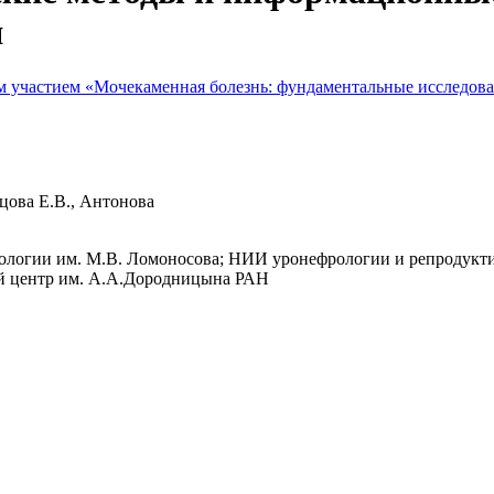
я
 участием «Мочекаменная болезнь: фундаментальные исследова
рцова Е.В., Антонова
нологии им. М.В. Ломоносова; НИИ уронефрологии и репродукт
й центр им. А.А.Дородницына РАН