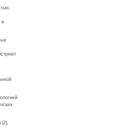
тью,
 в
рые
остряют
анной
тологией
нских
[2],