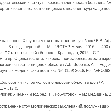
довательский институт – Краевая клиническая больница 
 организованы челюстно-лицевые отделения, куда чаще пос
 на основе: Хирургическая стоматология: учебник / В.В. А
ва. ― 3-е изд., перераб. ― М. : ГЭОТАР-Медиа, 2016. ― 400 с
// Статистический сборник. – Краснодар, 2015. - C.7.
В.Я. и др. Оценка госпитализированной заболеваемости взро
огией челюстно-лицевой области / А.В. Зобенко, А.Н. Редько
 научный медицинский вестник» №4 (159) 2016. Рег. №РО382
болевания тканей челюстно-лицевой области и шеи / А.Г.
. – 317 с.
логия: Учебник /Под ред. Т.Г. Робустовой. – М.: Медицина, 2
ространение стоматологических заболеваний, послуживших