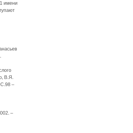
№1 имени
тупают
фанасьев
.
слого
, В.Я.
 С.98 –
002. –