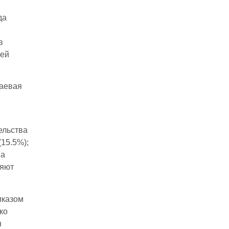
да
в
оей
раевая
ельства
(15.5%);
на
ляют
иказом
ко
я