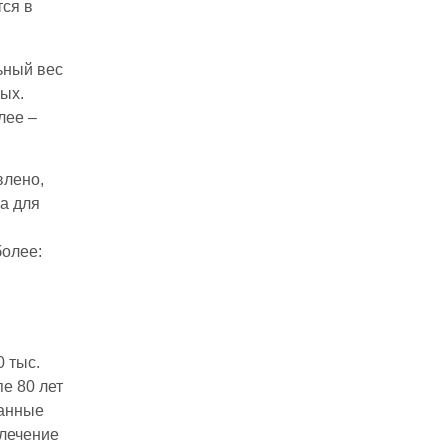
тся в
ьный вес
ных.
лее –
влено,
 а для
более:
0 тыс.
е 80 лет
данные
 лечение