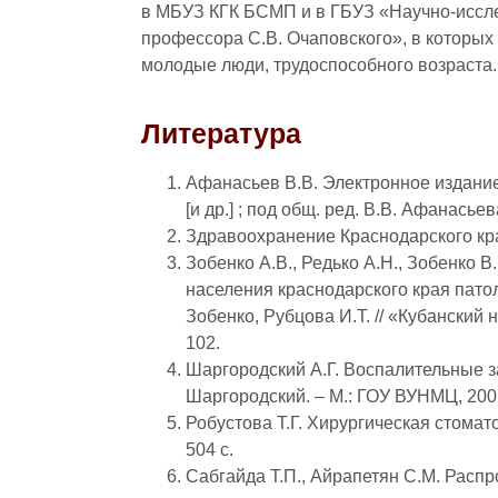
в МБУЗ КГК БСМП и в ГБУЗ «Научно-иссле
профессора С.В. Очаповского», в которых
молодые люди, трудоспособного возраста.
Литература
Афанасьев В.В. Электронное издание
[и др.] ; под общ. ред. В.В. Афанасье
Здравоохранение Краснодарского края 
Зобенко А.В., Редько А.Н., Зобенко 
населения краснодарского края патол
Зобенко, Рубцова И.Т. // «Кубанский
102.
Шаргородский А.Г. Воспалительные за
Шаргородский. – М.: ГОУ ВУНМЦ, 2001
Робустова Т.Г. Хирургическая стомато
504 с.
Сабгайда Т.П., Айрапетян С.М. Расп