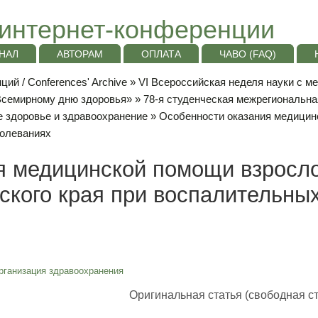
интернет-конференции
НАЛ
АВТОРАМ
ОПЛАТА
ЧАВО (FAQ)
ий / Conferences' Archive
»
VI Всероссийская неделя науки с м
«Всемирному дню здоровья»
»
78-я студенческая межрегиональн
 здоровье и здравоохранение
» Особенности оказания медицин
болеваниях
я медицинской помощи взросл
ского края при воспалительны
рганизация здравоохранения
Оригинальная статья (свободная ст