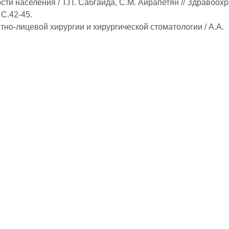
ти населения / Т.П. Сабгайда, С.М. Айрапетян // Здравоох
 С.42-45.
но-лицевой хирургии и хирургической стоматологии / А.А.