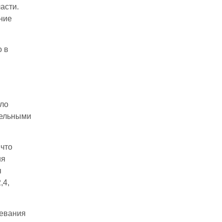
асти.
ние
о в
ыло
тельными
что
ия
я
,4,
левания