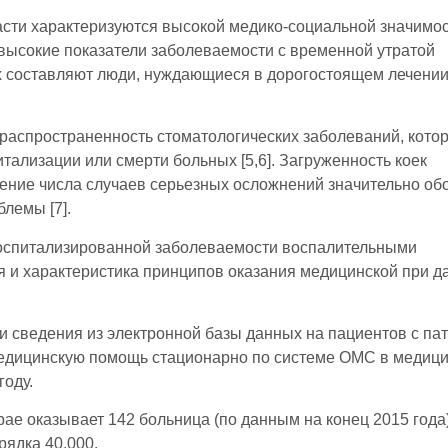
сти характеризуются высокой медико-социальной значимос
 высокие показатели заболеваемости с временной утратой
х составляют люди, нуждающиеся в дорогостоящем лечении
распространенность стоматологических заболеваний, кото
итализации или смерти больных [5,6]. Загруженность коек
ение числа случаев серьезных осложнений значительно об
лемы [7].
госпитализированной заболеваемости воспалительными
я и характеристика принципов оказания медицинской при д
 сведения из электронной базы данных на пациентов с па
дицинскую помощь стационарно по системе ОМС в медици
году.
е оказывает 142 больница (по данным на конец 2015 года) 
рядка 40.000.