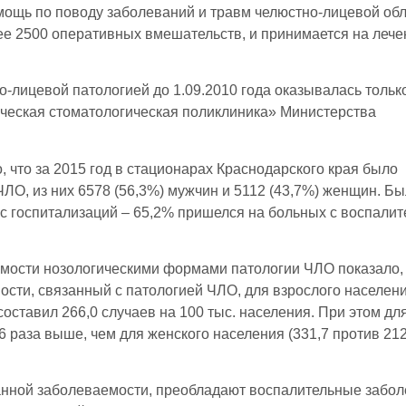
мощь по поводу заболеваний и травм челюстно-лицевой обл
ее 2500 оперативных вмешательств, и принимается на лече
лицевой патологией до 1.09.2010 года оказывалась тольк
ческая стоматологическая поликлиника» Министерства
 что за 2015 год в стационарах Краснодарского края было
ЛО, из них 6578 (56,3%) мужчин и 5112 (43,7%) женщин. Б
ес госпитализаций – 65,2% пришелся на больных с воспали
мости нозологическими формами патологии ЧЛО показало, 
сти, связанный с патологией ЧЛО, для взрослого населен
составил 266,0 случаев на 100 тыс. населения. При этом дл
6 раза выше, чем для женского населения (331,7 против 212
ванной заболеваемости, преобладают воспалительные забо