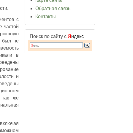
Карта сайта
сти.
Обратная связь
Контакты
иентов с
е частой
 брюшную
Поиск по сайту с
Я
ндекс
й был не
аемость
икали в
оведены
рование
олости и
роведены
ационном
 так же
иальная
(включая
зможном