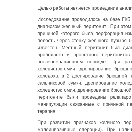
Целью работы является проведение анали
Исcледование проводилось на базе ГКБ
диагнозом желчный перитонит. При этом
причиной которого была перфорация из
полость через стенку желчного пузыря 
известен. Местный перитонит был диа
прободного и пропотного перитонито
послеоперационном периоде. При ра
холецистэктомия, дрeнирование брюшн
холедоха, в 2 дрeнирование брюшной п
сальниковой сумки, дрeнирование хол
холецистэктомия, дрeнирование брюшной 
перитоните были проведены релапаро
манипуляции связанные с причиной пе
терапия.
При развитии признаков желчного пери
малоинвазивные операции). При налич