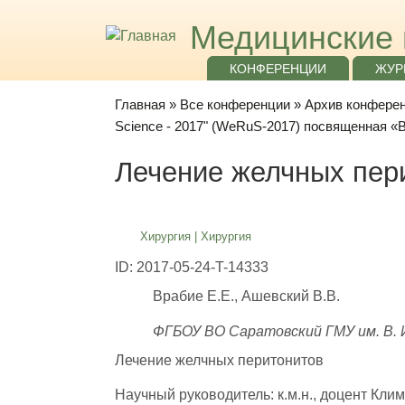
Медицинские 
КОНФЕРЕНЦИИ
ЖУР
Главная
»
Все конференции
»
Архив конференц
Science - 2017" (WeRuS-2017) посвященная 
Лечение желчных пер
Хирургия
|
Хирургия
ID: 2017-05-24-T-14333
Врабие Е.Е., Ашевский В.В.
ФГБОУ ВО Саратовский ГМУ им. В. И
Лечение желчных перитонитов
Научный руководитель: к.м.н., доцент Кли