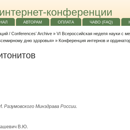
интернет-конференции
НАЛ
АВТОРАМ
ОПЛАТА
ЧАВО (FAQ)
ий / Conferences' Archive
»
VI Всероссийская неделя науки с м
«Всемирному дню здоровья»
»
Конференция интернов и ординато
итонитов
. Разумовского Минздрава России.
машевич В.Ю.