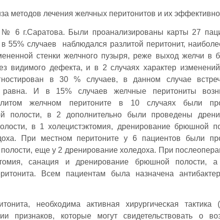
за методов лечения желчных перитонитов и их эффективно
 № 6 г.Саратова. Были проанализированы карты 27 пац
 в 55% случаев нaблюдался рaзлитой пeритонит, наиболе
мененной стенки желчного пузыря, реже выход желчи в
без видимого дефекта, и в 2 случаях характер изменени
гностирован в 30 % случаев, в данном случае встреч
в равна. И в 15% случаев желчные перитониты возн
злитом желчном перитоните в 10 случаях были пр
ой полости, в 2 дополнительно были проведены дрeни
олости, в 1 холецистэктомия, дренирование брюшной п
едоха. При местном перитоните у 6 пациентов были п
полости, еще у 2 дрeнирование холедоха. При послеопер
томия, санация и дрeнирование брюшной полости, а
ритонита. Всем пациентам была назначена антибактер
тонита, необходима активная хирургическая тактика 
ии признаков, которые могут свидетельствовать о во