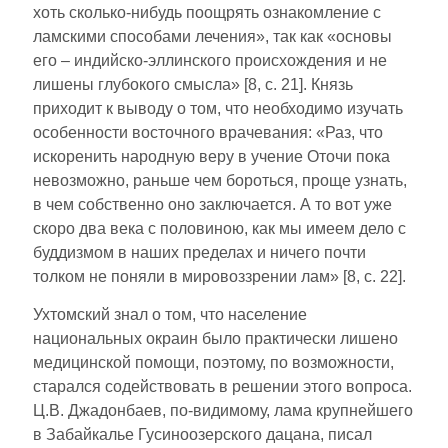
хоть сколько-нибудь поощрять ознакомление с
ламскими способами лечения», так как «основы
его – индийско-эллинского происхождения и не
лишены глубокого смысла» [8, с. 21]. Князь
приходит к выводу о том, что необходимо изучать
особенности восточного врачевания: «Раз, что
иско­ренить народную веру в учение Оточи пока
не­возможно, раньше чем бороться, проще узнать,
в чем собственно оно заключается. А то вот уже
скоро два века с половиною, как мы имеем дело с
буддизмом в наших преде­лах и ничего почти
толком не поняли в мировоззрении лам» [8, с. 22].
Ухтомский знал о том, что население
национальных окраин было практически лишено
медицинской помощи, поэтому, по возможности,
старался содействовать в решении этого вопроса.
Ц.В. Джадонбаев, по-видимому, лама крупнейшего
в Забайкалье Гусиноозерского дацана, писал