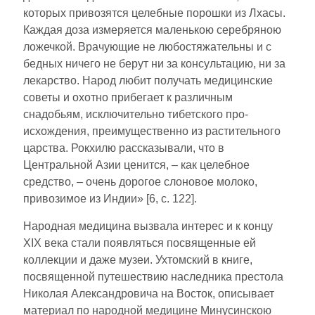
которых привозятся це­лебные порошки из Лхасы.
Каждая доза измеряется маленькою серебряною
ложечкой. Врачующие не любостяжательны и с
бед­ных ничего не берут ни за консультацию, ни за
лекарство. Народ любит получать медицинские
советы и охотно прибе­гает к различным
снадобьям, исключительно тибетского про­
исхождения, преимущественно из растительного
царства. Рокхилю рассказывали, что в
Центральной Азии ценится, ‒ как целебное
средство, ‒ очень дорогое слоновое молоко,
привозимое из Индии» [6, с. 122].
Народная медицина вызвала интерес и к концу
XIX века стали появляться посвященные ей
коллекции и даже музеи. Ухтомский в книге,
посвященной путешествию наследника престола
Николая Александровича на Восток, описывает
материал по народной медицине Минусинскою