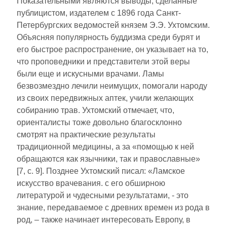
Показательными являются выводы, сделанные
публицистом, издателем с 1896 года Санкт-
Петербургских ведомостей князем Э.Э. Ухтомским.
Объясняя популярность буддизма среди бурят и
его быстрое распространение, он указывает на то,
что проповедники и представители этой веры
были еще и искусными врачами. Ламы
безвозмездно лечили неимущих, помогали народу
из своих передвижных аптек, учили желающих
собиранию трав. Ухтомский отмечает, что,
ориенталисты тоже довольно благосклонно
смотрят на практические результаты
традиционной медицины, а за «помощью к ней
обращаются как язычники, так и православные»
[7, с. 9]. Позднее Ухтомский писал: «Ламское
искусство врачевания. с его обширною
литературой и чудесными результатами, - это
знание, передаваемое с древних времен из рода в
род, ‒ также начинает интересовать Европу, в