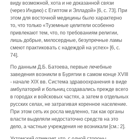
виду возможной, хота и не доказанной связи
(через Индию) с Египтом и Элладой» [6, с. 73]. При
этом для восточной медицины было характерно
то, что только «Туземные целители особенно
привлекают тем, что, по требованиям религии,
лишь добрые, милосердные, безупречные ламы
смеют практиковать с надеждой на успех» [6, с.
74].
По данным Д.Б. Батоева, первые лечебные
заведения возникли в Бурятии в самом конце XVIII
- начале XIX вв. Система здравоохранения в виде
амбулаторий и больниц создавались прежде всего
в городах и войсковых частях, а затем в отдельных
русских селах, не затрагивая коренное население.
При этом сеть их росла медленно, так как органы
власти выделяли недостаточно средств на это
дело, а частные учреждения не возникали [см.: 2].
Ухтомский отмечает, что, с одной стороны,