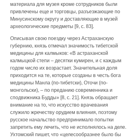
материала для музея кроме сотрудников были
привлечены еще и торговцы, разъ­езжающие по
Минусинскому округу и доставляющие в музей
археологические предметы [9, с. 83].
Описывая свою поездку через Астраханскую
губернию, князь отмечал значимость тибетской
медицины для калмыков: «В астраханской
калмыцкой степи – десятки кумирен, и с каждым
годом число их возрастает. Значительная доля
приходится на те, которые созданы в честь бога
медицины Манла (по-тибетски), Оточи (по-
монгольски), – по преданию современника и
сподвижника Будды» [8, с. 21]. Князь обращает
внимание на то, что ис­кусство врачевания
служило жречеству орудием влияния, поэтому
русское начальство предпринимало попытки
запретить ему лечить, что не исполнялось на деле.
Ухтомский пишет, что «целесообразнее было бы