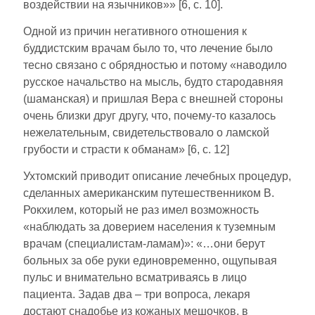
воздействии на язычников»» [6, с. 10].
Одной из причин негативного отношения к
буддистским врачам было то, что лечение было
тесно связано с обрядностью и потому «наводило
русское на­чальство на мысль, будто стародавняя
(шаманская) и пришлая Вера с внешней стороны
очень близки друг другу, что, по­чему-то казалось
нежелательным, свидетельствовало о ламской
грубости и страсти к обманам» [6, с. 12]
Ухтомский приводит описание лечебных процедур,
сделанных американским путешественником В.
Рокхилем, который не раз имел возможность
«наблю­дать за доверием населения к туземным
врачам (специалис­там-ламам)»: «…они берут
больных за обе руки единовременно, ощупывая
пульс и внимательно всматриваясь в лицо
пациента. Задав два ‒ три вопроса, лекаря
достают сна­добье из кожаных мешочков, в