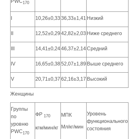
PWC
170
I
10,26±0,33
36,33±1,41
Низкий
II
12,52±0,29
42,82±2,03
Ниже среднего
III
14,41±0,24
46,37±2,14
Средний
IV
16,65±0,38
52,07±1,89
Выше среднего
V
20,71±0,37
62,16±3,17
Высокий
Женщины
Группы
Уровень
ФР
МПК
170
по
функционального
уровню
Мл/кг/мин
кгм/мин/кг
состояния
PWC
170