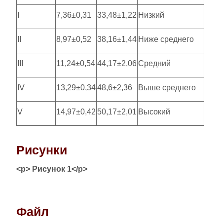
I
7,36±0,31
33,48±1,22
Низкий
II
8,97±0,52
38,16±1,44
Ниже среднего
III
11,24±0,54
44,17±2,06
Средний
IV
13,29±0,34
48,6±2,36
Выше среднего
V
14,97±0,42
50,17±2,01
Высокий
Рисунки
<p> Рисунок 1</p>
Файл