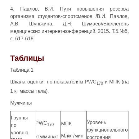
4. Павлов, В.И. Пути повышения резерва
организма студентов-спортсменов /В.И. Павлов,
А.В. Шунькина, Д.Н. Шумаев//Бюллетень
медицинских интернет-конференций. 2015. Т.5.№5,
с. 617-618.
Таблицы
Таблица 1
Шкала оценки по показателям PWC
и МПК (на
170
1 кг массы тела).
Мужчины
Группы
Уровень
PWC
МПК
170
по
функционального
уровню
Мл/кг/мин
кгм/мин/кг
состояния